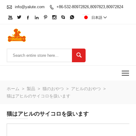

info@yalute.com
+86-532-80972826,8097823,80972824









日本語


To
ホーム
>
製品
>
猫のおやつ
>
アヒルのおやつ
>
猫はアヒルのサイコロを扱います
猫はアヒルのサイコロを扱います