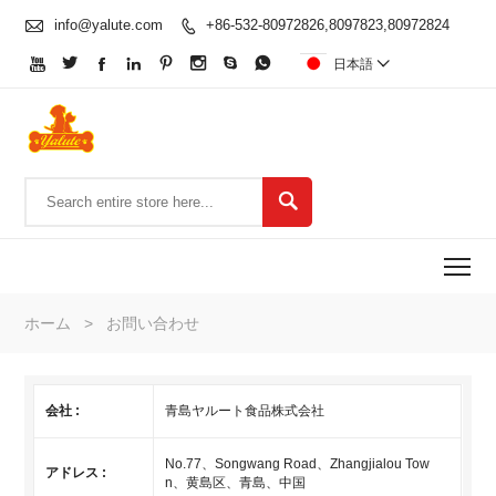

info@yalute.com
+86-532-80972826,8097823,80972824









日本語


To
ホーム
>
お問い合わせ
会社 :
青島ヤルート食品株式会社
No.77、Songwang Road、Zhangjialou Tow
アドレス :
n、黄島区、青島、中国