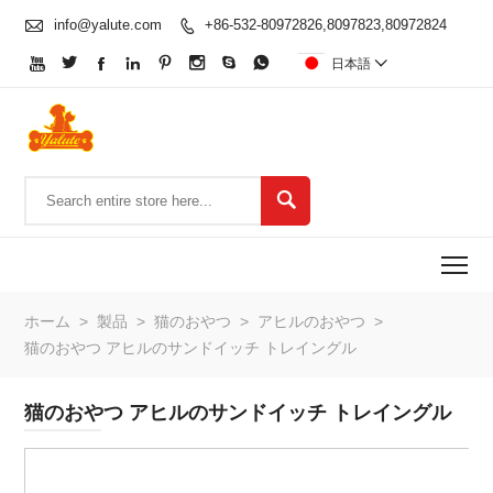

info@yalute.com
+86-532-80972826,8097823,80972824









日本語


To
ホーム
>
製品
>
猫のおやつ
>
アヒルのおやつ
>
猫のおやつ アヒルのサンドイッチ トレイングル
猫のおやつ アヒルのサンドイッチ トレイングル