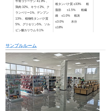
牛骨コラーゲン 41.9%
、
粗タンパク質 ≥33%
粗
鶏肉 32%
、キウイ2%、ク
脂肪
≤1.5%
粗繊
ランベリー1%、
デンプン
維
≤1.0%
粗灰
13%
、
植物性タンパク質
≤3.0%
水分
5%
、
グリセリン5%
、
ソル
≤18%
ビン酸カリウム 0.1%
サンプルルーム