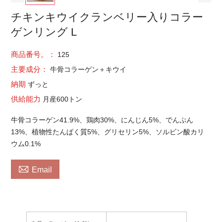
チキンキウイクランベリー入りコラー
ゲンリング L
商品番号。：
125
主要成分：
牛骨コラーゲン＋キウイ
納期
ずっと
供給能力
月産600トン
牛骨コラーゲン41.9%、鶏肉30%、にんじん5%、でんぷん
13%、植物性たんぱく質5%、グリセリン5%、ソルビン酸カリ
ウム0.1%

Email