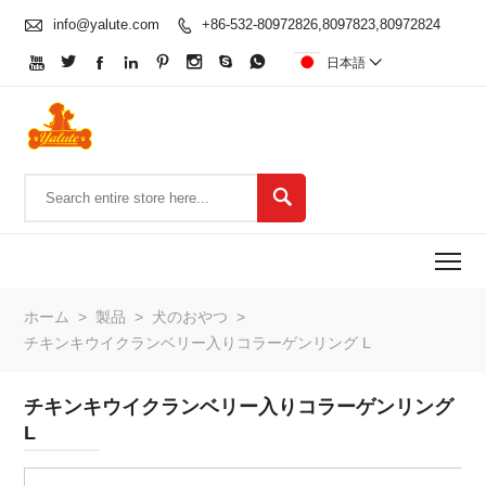

info@yalute.com
+86-532-80972826,8097823,80972824









日本語


To
ホーム
>
製品
>
犬のおやつ
>
チキンキウイクランベリー入りコラーゲンリング L
チキンキウイクランベリー入りコラーゲンリング
L