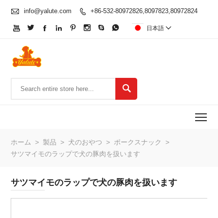

info@yalute.com
+86-532-80972826,8097823,80972824









日本語


To
ホーム
>
製品
>
犬のおやつ
>
ポークスナック
>
サツマイモのラップで犬の豚肉を扱います
サツマイモのラップで犬の豚肉を扱います