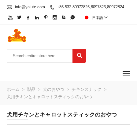

info@yalute.com
+86-532-80972826,8097823,80972824









日本語


To
ホーム
>
製品
>
犬のおやつ
>
チキンスナック
>
犬用チキンとキャロットスティックのおやつ
犬用チキンとキャロットスティックのおやつ