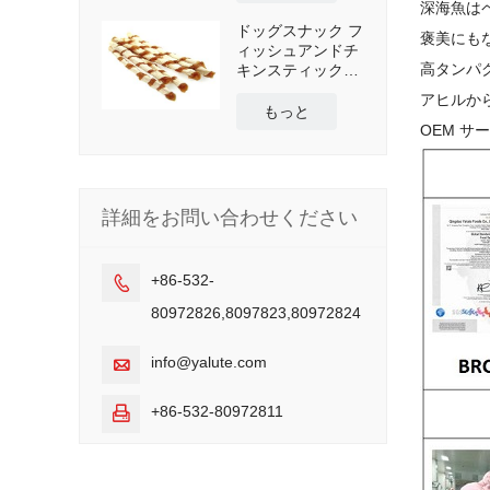
深海魚は
ドッグスナック フ
褒美にも
ィッシュアンドチ
高タンパ
キンスティックラ
ップ
アヒルか
もっと
OEM 
詳細をお問い合わせください
+86-532-

80972826,8097823,80972824
info@yalute.com

+86-532-80972811
