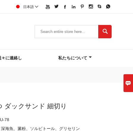








日本語


我々に連絡し
私たちについて

 ダックサンド 細切り
U-78
、深海魚、澱粉、ソルビトール、グリセリン