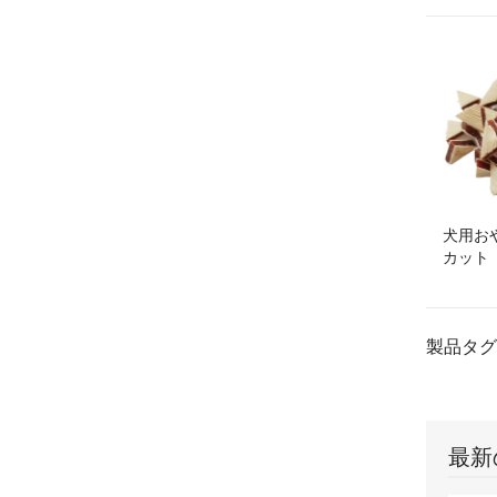
犬用お
カット
製品タグ
最新