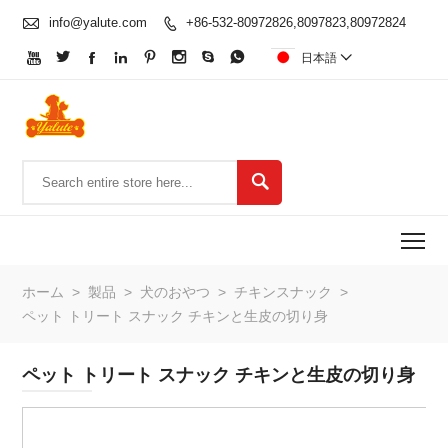

info@yalute.com
+86-532-80972826,8097823,80972824









日本語


To
ホーム
>
製品
>
犬のおやつ
>
チキンスナック
>
ペット トリート スナック チキンと生皮の切り身
ペット トリート スナック チキンと生皮の切り身