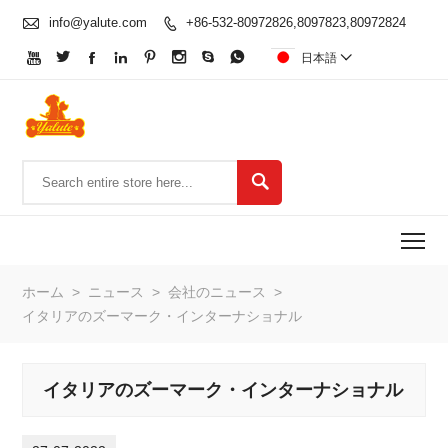

info@yalute.com
+86-532-80972826,8097823,80972824









日本語


To
ホーム
>
ニュース
>
会社のニュース
>
イタリアのズーマーク・インターナショナル
イタリアのズーマーク・インターナショナル