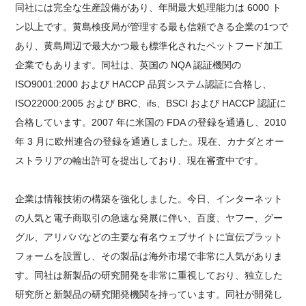
同社には完全な生産設備があり、年間最大処理能力は 6000 ト
ン以上です。黄島検疫局が管理する最も信頼できる企業の1つで
あり、黄島周辺で最大かつ最も標準化されたペットフード加工
企業でもあります。同社は、英国の NQA 認証機関の
ISO9001:2000 および HACCP 品質システム認証に合格し、
ISO22000:2005 および BRC、ifs、BSCI および HACCP 認証に
合格しています。2007 年に米国の FDA の登録を通過し、2010
年 3 月に欧州連合の登録を通過しました。現在、カナダとオー
ストラリアの輸出許可を提出しており、現在審査中です。
企業は情報技術の構築を強化しました。今日、インターネット
の人気と電子商取引の急速な発展に伴い、百度、ヤフー、グー
グル、アリババなどの主要な有名ウェブサイトに宣伝プラット
フォームを設置し、その製品は海外市場で非常に人気がありま
す。同社は新製品の研究開発を非常に重視しており、独立した
研究所と新製品の研究開発機関を持っています。同社が開発し